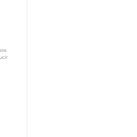
esos
ucir