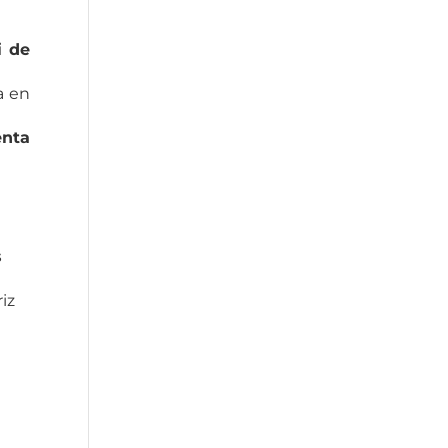
i de
a en
nta
s
riz