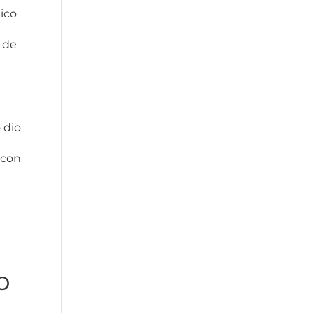
lico
 de
 dio
 con
o