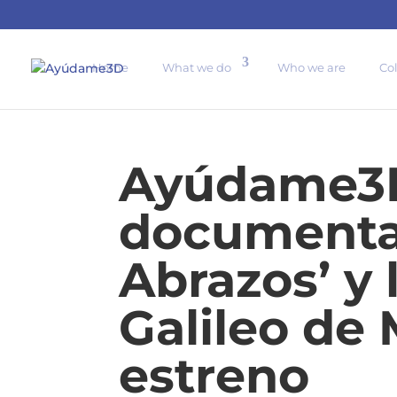
65 Countries reached 
Home
What we do
Who we are
Co
Ayúdame3D
documental
Abrazos’ y 
Galileo de 
estreno