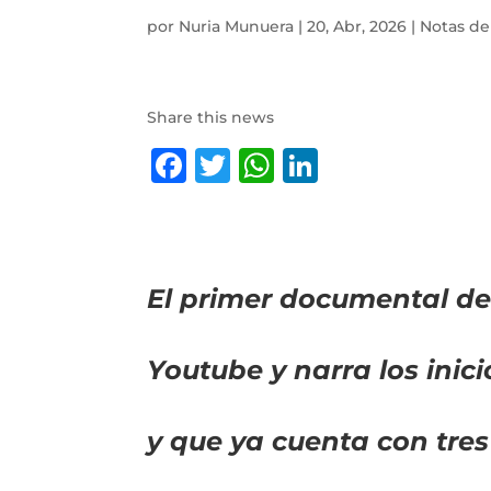
por
Nuria Munuera
|
20, Abr, 2026
|
Notas de
Share this news
F
T
W
Li
a
w
h
n
c
it
at
k
e
te
s
e
El primer documental de
b
r
A
dI
o
p
n
o
p
Youtube y narra los inic
k
y que ya cuenta con tres