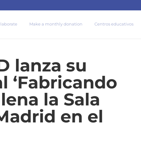
| 672 People helped | We aim to help 83 million
llaborate
Make a monthly donation
Centros educativos
 lanza su
 ‘Fabricando
llena la Sala
Madrid en el