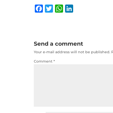
F
T
W
Li
a
w
h
n
c
it
at
k
e
te
s
e
b
r
A
dI
Send a comment
o
p
n
Your e-mail address will not be published.
o
p
Comment
*
k