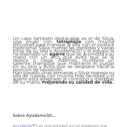
Un caso también destacable es el de Silvia,
una mujer con
tetraplejia
con mucha
dificultad para manejar la silla con el joystick
tradicional. Silvia mandó las medidas y varias
fotos de su silla a
Ayúdame3D
y el equipo le
ha diseñado un
agarre
que se acomoda a su
mano con un arco que evita que se le
deslice o caiga. Además, incorpora un
saliente triangular que mantiene el pulgar
en su sitio y evita que se desplace hacia la
posición de oposición.
Han pasado unas semanas y Silvia maneja su
silla de ruedas con mucha más facilidad y el
agarre está adaptado al contorno y medidas
de su mano,
mejorando su calidad de vida.
Sobre Ayúdame3D…
Ayúdame3D
es una entidad social española que