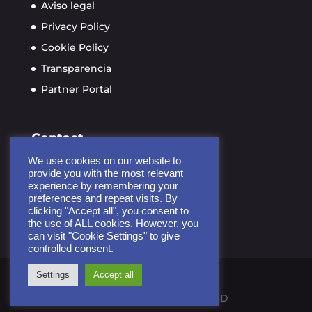
Aviso legal
Privacy Policy
Cookie Policy
Transparencia
Partner Portal
Contact
info@ayudame3d.org
We use cookies on our website to
provide you with the most relevant
Calle de Soria 9, planta 4
experience by remembering your
28005 Madrid, España
preferences and repeat visits. By
clicking "Accept all", you consent to
the use of ALL cookies. However, you
can visit "Cookie Settings" to give
controlled consent.
Settings
Accept all
Copyright 2026 Ayúdame 3D