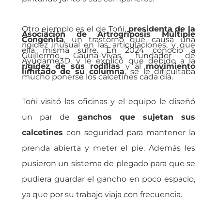
Otro ejemplo es el de Toñi,
presidenta de la
Asociación de Artrogriposis Múltiple
Congénita
, un trastorno que causa una
rigidez inusual en las articulaciones, y que
ella misma sufre. En 2024 conoció a
Guillermo Gauna-Vivas, fundador de
Ayúdame3D
, y le explicó que debido a la
rigidez de sus rodillas
y al
movimiento
limitado de su columna
, se le dificultaba
mucho ponerse los calcetines cada día.
Toñi visitó las oficinas y el equipo le diseñó
un par de
ganchos que sujetan sus
calcetines
con seguridad para mantener la
prenda abierta y meter el pie. Además les
pusieron un sistema de plegado para que se
pudiera guardar el gancho en poco espacio,
ya que por su trabajo viaja con frecuencia.