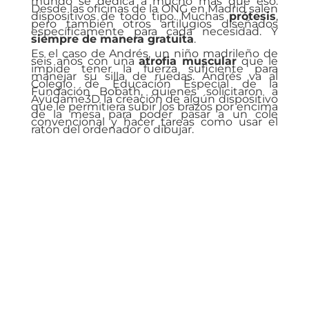
mundo se dedica a mucho más que eso.
Desde las oficinas de la ONG en Madrid salen
dispositivos de todo tipo. Muchas
prótesis
,
pero también otros artilugios diseñados
específicamente para cada necesidad. Y
siempre de manera gratuita
.
Es el caso de Andrés, un niño madrileño de
seis años con una
atrofia muscular
que le
impide tener la fuerza suficiente para
manejar su silla de ruedas. Andrés va al
Colegio de Educación Especial de la
Fundación Bobath, quienes solicitaron a
Ayúdame3D
la creación de algún dispositivo
que le permitiera subir los brazos por encima
de la mesa para poder pasar a un cole
convencional y hacer tareas como usar el
ratón del ordenador o dibujar.