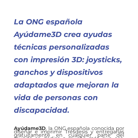
a
w
h
n
c
it
at
k
La ONG española
e
te
s
e
b
r
A
dI
Ayúdame3D crea ayudas
o
p
n
técnicas personalizadas
o
p
con impresión 3D: joysticks,
k
ganchos y dispositivos
adaptados que mejoran la
vida de personas con
discapacidad.
Ayúdame3D
, la ONG española conocida por
diseñar e imprimir Trésdesis y entregarlas
gratuitamente en cualquier parte del