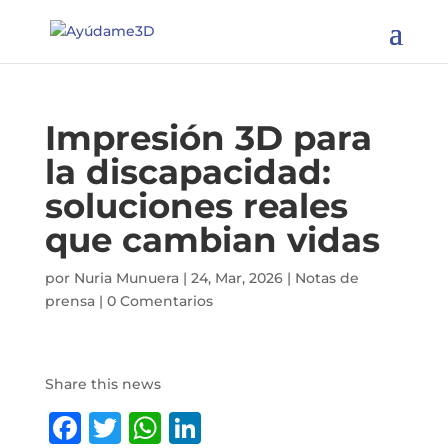
65 Countries
reached | 672
People helped |
I want to become a member
We aim to help
83 million
Impresión 3D para
la discapacidad:
soluciones reales
que cambian vidas
por
Nuria Munuera
|
24, Mar, 2026
|
Notas de
prensa
|
0 Comentarios
Share this news
F
T
W
Li