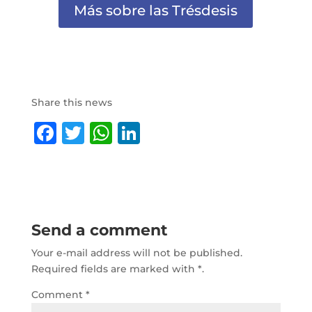
Más sobre las Trésdesis
Share this news
F
T
W
Li
a
w
h
n
c
it
at
k
e
te
s
e
b
r
A
dI
Send a comment
o
p
n
Your e-mail address will not be published.
o
p
Required fields are marked with
*.
k
Comment
*