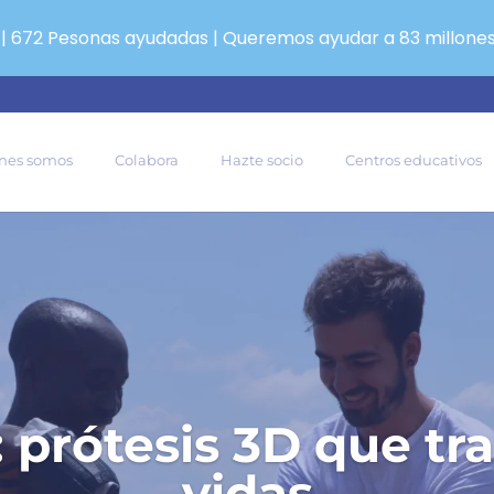
 | 672 Pesonas ayudadas | Queremos ayudar a 83 millone
nes somos
Colabora
Hazte socio
Centros educativos
: prótesis 3D que t
vidas