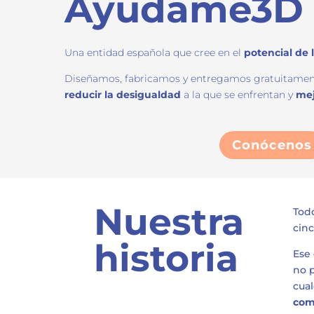
Ayúdame3D
Una entidad española que cree en el
potencial de 
Diseñamos, fabricamos y entregamos gratuitame
reducir la desigualdad
a la que se enfrentan y
mej
Conócenos
Nuestra
Todo
cinc
historia
Ese
no 
cua
com