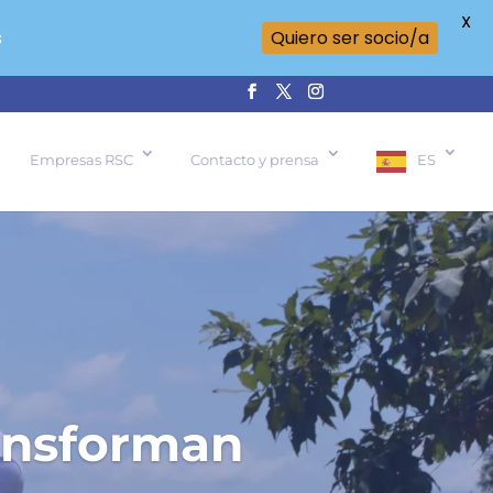
X
s
Quiero ser socio/a
Empresas RSC
Contacto y prensa
ES
ransforman