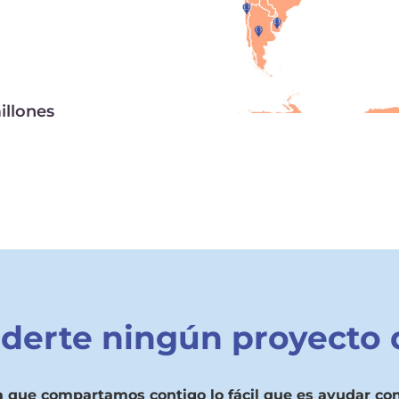
illones
rderte ningún proyect
a que compartamos contigo lo fácil que es ayudar con