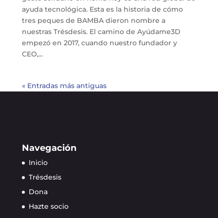
ayuda tecnológica. Esta es la historia de cómo
tres peques de BAMBA dieron nombre a
nuestras Trésdesis. El camino de Ayúdame3D
empezó en 2017, cuando nuestro fundador y
CEO,...
« Entradas más antiguas
Navegación
Inicio
Trésdesis
Dona
Hazte socio