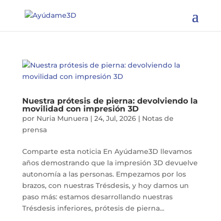
65 Países alcanzados | 672
Pesonas ayudadas |
Quiero ser socio/a
Queremos ayudar a 83
millones
Nuestra prótesis de pierna: devolviendo la
movilidad con impresión 3D
por
Nuria Munuera
|
24, Jul, 2026
|
Notas de
prensa
Comparte esta noticia En Ayúdame3D llevamos
años demostrando que la impresión 3D devuelve
autonomía a las personas. Empezamos por los
brazos, con nuestras Trésdesis, y hoy damos un
paso más: estamos desarrollando nuestras
Trésdesis inferiores, prótesis de pierna...