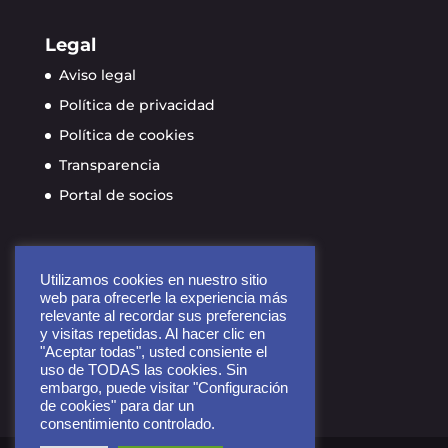
Legal
Aviso legal
Política de privacidad
Política de cookies
Transparencia
Portal de socios
Contacto
Utilizamos cookies en nuestro sitio
info@ayudame3d.org
web para ofrecerle la experiencia más
relevante al recordar sus preferencias
Calle de Soria 9, planta 4
y visitas repetidas. Al hacer clic en
28005 Madrid, España
"Aceptar todas", usted consiente el
uso de TODAS las cookies. Sin
embargo, puede visitar "Configuración
de cookies" para dar un
consentimiento controlado.