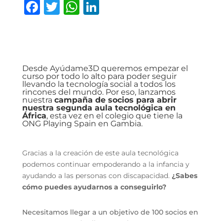
F
T
W
Li
a
w
h
n
c
it
at
k
e
te
s
e
b
r
A
dI
Desde Ayúdame3D queremos empezar el
curso por todo lo alto para poder seguir
o
p
n
llevando la tecnología social a todos los
rincones del mundo. Por eso, lanzamos
o
p
nuestra
campaña de socios
para abrir
nuestra segunda aula tecnológica en
k
África
, esta vez en el colegio que tiene la
ONG Playing Spain
en Gambia.
Gracias a la creación de este aula tecnológica
podemos continuar empoderando a la infancia y
ayudando a las personas con discapacidad.
¿Sabes
cómo puedes ayudarnos a conseguirlo?
Necesitamos llegar a un objetivo de 100 socios en