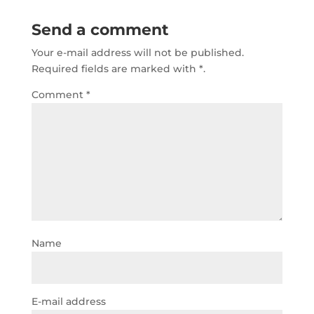
b
r
A
dI
Send a comment
o
p
n
Your e-mail address will not be published.
o
p
Required fields are marked with
*.
k
Comment
*
Name
E-mail address