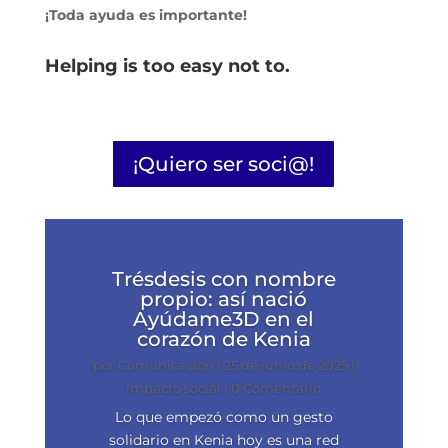
¡Toda ayuda es importante!
Helping is too easy not to.
¡Quiero ser soci@!
Trésdesis con nombre
propio: así nació
Ayúdame3D en el
corazón de Kenia
por
Comunicacion
|
25 de junio de 2025
|
Impacto social
| 0 Comentario
Lo que empezó como un gesto
solidario en Kenia hoy es una red