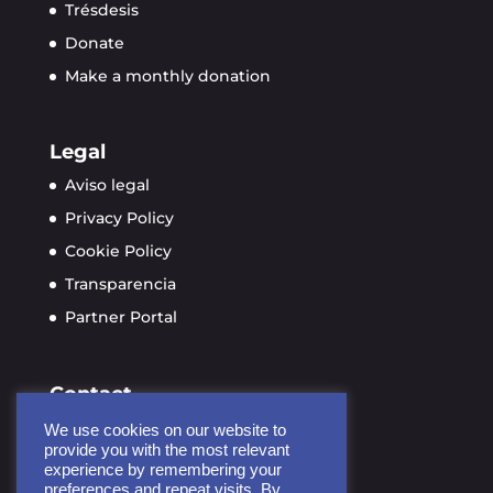
Trésdesis
Donate
Make a monthly donation
Legal
Aviso legal
Privacy Policy
Cookie Policy
Transparencia
Partner Portal
Contact
info@ayudame3d.org
We use cookies on our website to
provide you with the most relevant
Calle de Soria 9, planta 4
experience by remembering your
28005 Madrid, España
preferences and repeat visits. By