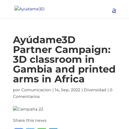
65 Countries
reached | 672
I want to become a member
People helped |
We aim to help
83 million
Ayúdame3D
Partner Campaign:
3D classroom in
Gambia and printed
arms in Africa
por
Comunicacion
|
14, Sep, 2022
|
Diversidad
|
0
Comentarios
Share this news